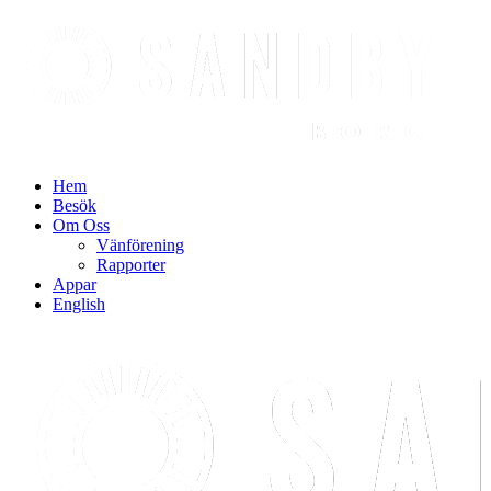
Find out more.
Okay, thanks
Hem
Besök
Om Oss
Vänförening
Rapporter
Appar
English