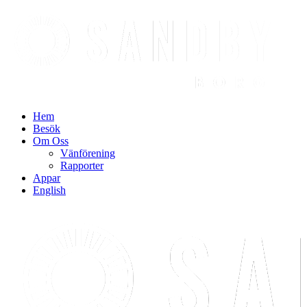
Find out more.
Okay, thanks
Hem
Besök
Om Oss
Vänförening
Rapporter
Appar
English