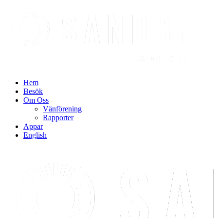
Find out more.
Okay, thanks
Hem
Besök
Om Oss
Vänförening
Rapporter
Appar
English