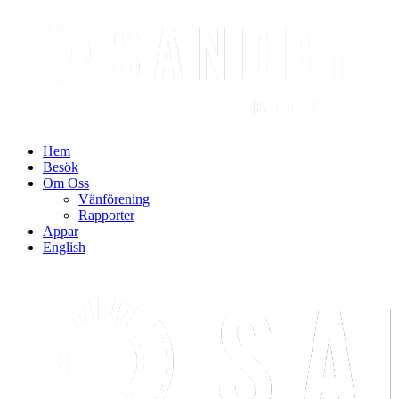
Find out more.
Okay, thanks
Hem
Besök
Om Oss
Vänförening
Rapporter
Appar
English