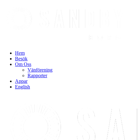
Find out more.
Okay, thanks
Hem
Besök
Om Oss
Vänförening
Rapporter
Appar
English