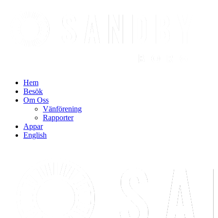
Find out more.
Okay, thanks
Hem
Besök
Om Oss
Vänförening
Rapporter
Appar
English