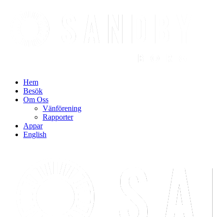
Find out more.
Okay, thanks
Hem
Besök
Om Oss
Vänförening
Rapporter
Appar
English