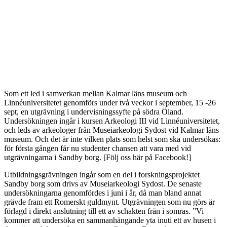
Som ett led i samverkan mellan Kalmar läns museum och
Linnéuniversitetet genomförs under två veckor i september, 15 -26
sept, en utgrävning i undervisningssyfte på södra Öland.
Undersökningen ingår i kursen Arkeologi III vid Linnéuniversitetet,
och leds av arkeologer från Museiarkeologi Sydost vid Kalmar läns
museum. Och det är inte vilken plats som helst som ska undersökas:
för första gången får nu studenter chansen att vara med vid
utgrävningarna i Sandby borg. [Följ oss här på Facebook!]
Utbildningsgrävningen ingår som en del i forskningsprojektet
Sandby borg som drivs av Museiarkeologi Sydost. De senaste
undersökningarna genomfördes i juni i år, då man bland annat
grävde fram ett Romerskt guldmynt. Utgrävningen som nu görs är
förlagd i direkt anslutning till ett av schakten från i somras. ”Vi
kommer att undersöka en sammanhängande yta inuti ett av husen i