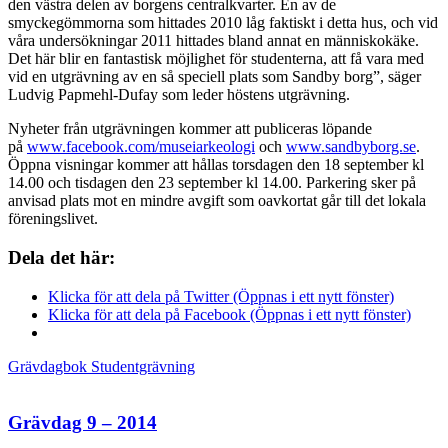
den västra delen av borgens centralkvarter. En av de
smyckegömmorna som hittades 2010 låg faktiskt i detta hus, och vid
våra undersökningar 2011 hittades bland annat en människokäke.
Det här blir en fantastisk möjlighet för studenterna, att få vara med
vid en utgrävning av en så speciell plats som Sandby borg”, säger
Ludvig Papmehl-Dufay som leder höstens utgrävning.
Nyheter från utgrävningen kommer att publiceras löpande
på
www.facebook.com/museiarkeologi
och
www.sandbyborg.se
.
Öppna visningar kommer att hållas torsdagen den 18 september kl
14.00 och tisdagen den 23 september kl 14.00. Parkering sker på
anvisad plats mot en mindre avgift som oavkortat går till det lokala
föreningslivet.
Dela det här:
Klicka för att dela på Twitter (Öppnas i ett nytt fönster)
Klicka för att dela på Facebook (Öppnas i ett nytt fönster)
Grävdagbok
Studentgrävning
Grävdag 9 – 2014