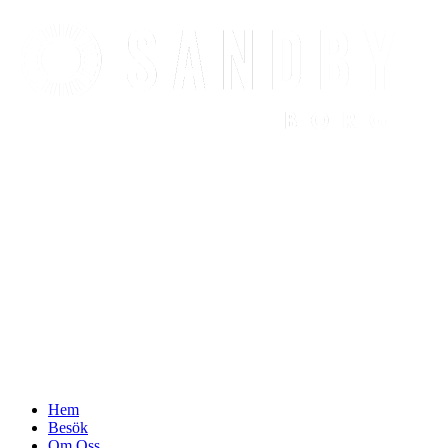
Find out more.
Okay, thanks
Hem
Besök
Om Oss