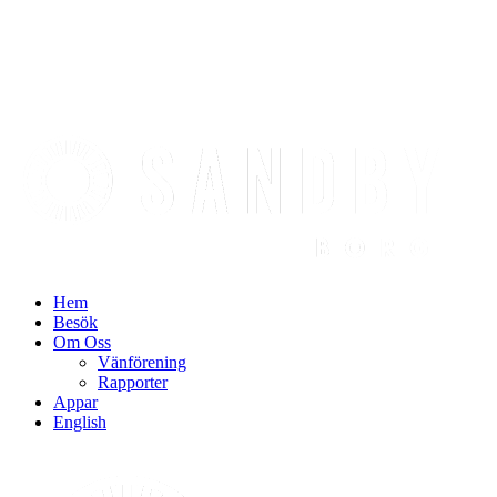
Find out more.
Okay, thanks
Hem
Besök
Om Oss
Vänförening
Rapporter
Appar
English