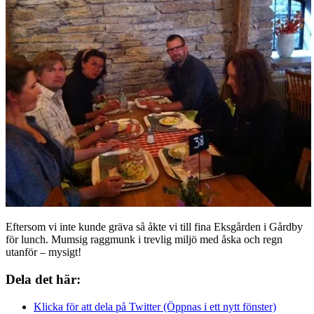
Eftersom vi inte kunde gräva så åkte vi till fina Eksgården i Gårdby
för lunch. Mumsig raggmunk i trevlig miljö med åska och regn
utanför – mysigt!
Dela det här:
Klicka för att dela på Twitter (Öppnas i ett nytt fönster)