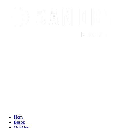
Find out more.
Okay, thanks
Hem
Besök
Om Oss