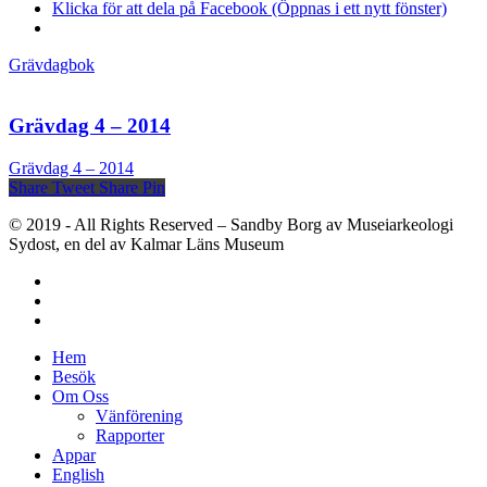
Klicka för att dela på Facebook (Öppnas i ett nytt fönster)
Grävdagbok
Grävdag 4 – 2014
Grävdag 4 – 2014
Share
Tweet
Share
Pin
© 2019 - All Rights Reserved – Sandby Borg av Museiarkeologi
Sydost, en del av Kalmar Läns Museum
Hem
Besök
Om Oss
Vänförening
Rapporter
Appar
English